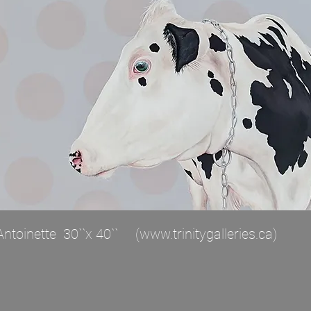
Antoinette 30``x 40`` (
www.trinitygalleries.ca
)