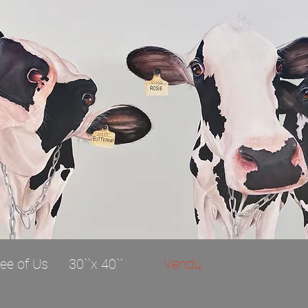
ree of Us 30``x 40``
Vendu